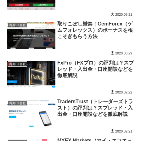
2020.08.21
取りこぼし厳禁！GemForex（ゲ
海外FX会社
ムフォレックス）のボーナスを根
こそぎもらう方法
2020.03.29
FxPro（FXプロ）の評判は？スプ
海外FX会社
レッド・入出金・口座開設などを
徹底解説
2020.02.22
TradersTrust（トレーダーズトラ
海外FX会社
スト）の評判は？スプレッド・入
出金・口座開設などを徹底解説
2020.02.21
MYFX Markets（マイ・エフエッ